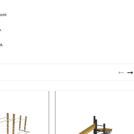
ния
.
а.