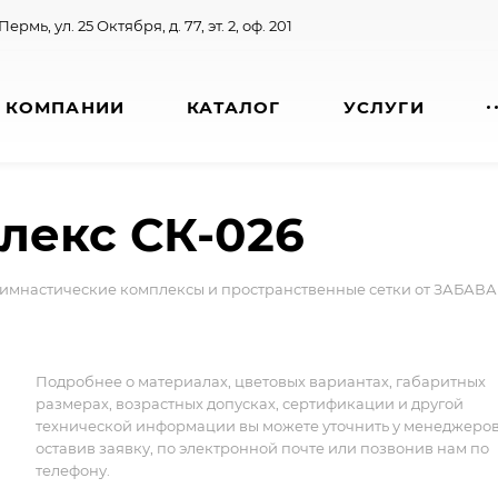
 Пермь, ул. 25 Октября, д. 77, эт. 2, оф. 201
 КОМПАНИИ
КАТАЛОГ
УСЛУГИ
лекс СК-026
имнастические комплексы и пространственные сетки от ЗАБАВА
Подробнее о материалах, цветовых вариантах, габаритных
размерах, возрастных допусках, сертификации и другой
технической информации вы можете уточнить у менеджеро
оставив заявку, по электронной почте или позвонив нам по
телефону.