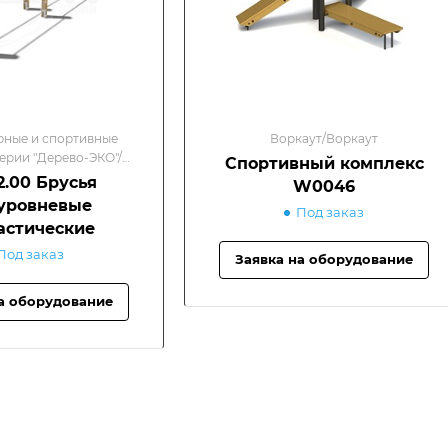
рные и спортивные
Воркаут/Воркаут
ерии "Дерево-ЭКО"/
Спортивный комплекс
ики и брусья
.00 Брусья
W0046
уровневые
Под заказ
астические
Под заказ
Заявка на оборудование
а оборудование