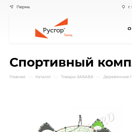
Пермь
г.
О
Спортивный комп
—
—
—
Главная
Каталог
Товары ЗАБАВА
Деревянные г