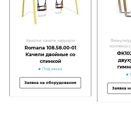
Качалки, качели, карусели
Физкульту
компексы с
Romana 108.58.00-01
Турн
ФК102
Качели двойные со
двух
спинкой
гимн
Под заказ
Заявка на оборудование
Заявка н