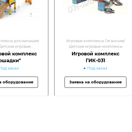
плексы для малышей
Игровые комплексы Гиганские/
/Детские игровые
Детские игровые комплексы
омплексы
овой комплекс
Игровой комплекс
ошадки"
ГИК-031
Под заказ
Под заказ
а оборудование
Заявка на оборудование