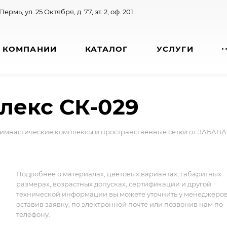
 Пермь, ул. 25 Октября, д. 77, эт. 2, оф. 201
 КОМПАНИИ
КАТАЛОГ
УСЛУГИ
лекс СК-029
имнастические комплексы и пространственные сетки от ЗАБАВА
Подробнее о материалах, цветовых вариантах, габаритных
размерах, возрастных допусках, сертификации и другой
технической информации вы можете уточнить у менеджеро
оставив заявку, по электронной почте или позвонив нам по
телефону.