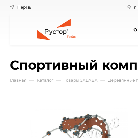
Пермь
г.
О
Спортивный комп
—
—
—
Главная
Каталог
Товары ЗАБАВА
Деревянные г