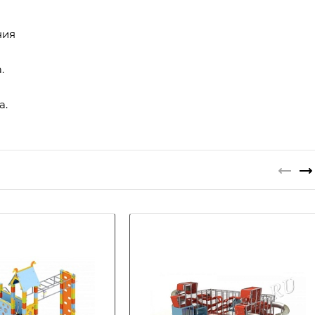
ния
.
а.