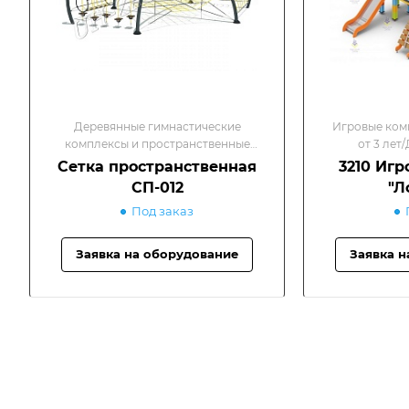
Деревянные гимнастические
Игровые ком
комплексы и пространственные
от 3 лет
сетки/Спортивные комплексы
к
Сетка пространственная
3210 Игр
СП-012
"Л
Под заказ
Заявка на оборудование
Заявка н