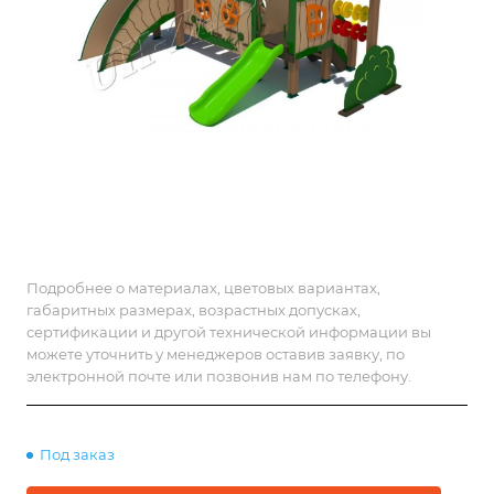
Подробнее о материалах, цветовых вариантах,
габаритных размерах, возрастных допусках,
сертификации и другой технической информации вы
можете уточнить у менеджеров оставив заявку, по
электронной почте или позвонив нам по телефону.
Под заказ