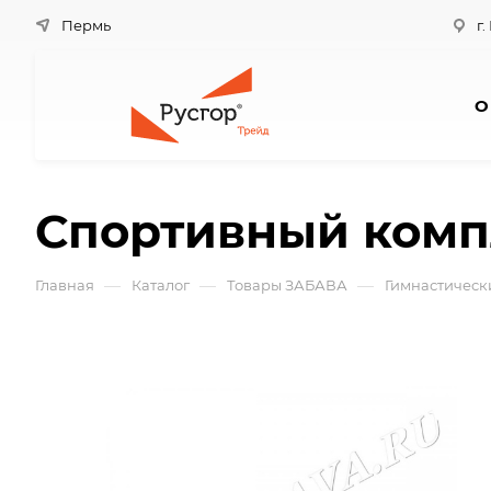
Пермь
г.
О
Спортивный комп
—
—
—
Главная
Каталог
Товары ЗАБАВА
Гимнастическ