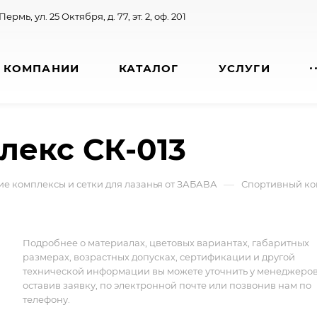
 Пермь, ул. 25 Октября, д. 77, эт. 2, оф. 201
 КОМПАНИИ
КАТАЛОГ
УСЛУГИ
лекс СК-013
—
ие комплексы и сетки для лазанья от ЗАБАВА
Спортивный ко
Подробнее о материалах, цветовых вариантах, габаритных
размерах, возрастных допусках, сертификации и другой
технической информации вы можете уточнить у менеджеро
оставив заявку, по электронной почте или позвонив нам по
телефону.