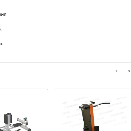
ния
.
а.