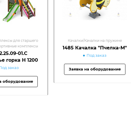
плексы для старшего
Качалки/Качалки на пружине
ортивные комплексы
1485 Качалка "Пчелка-М"
.25.09-01.С
Под заказ
е горка Н 1200
Под заказ
Заявка на оборудование
а оборудование