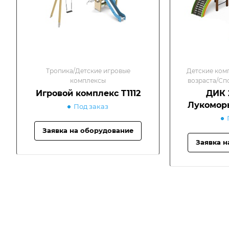
Тропика/Детские игровые
Детские ком
комплексы
возраста/Сп
Игровой комплекс T1112
ДИК 2
Лукоморь
Под заказ
Заявка на оборудование
Заявка н