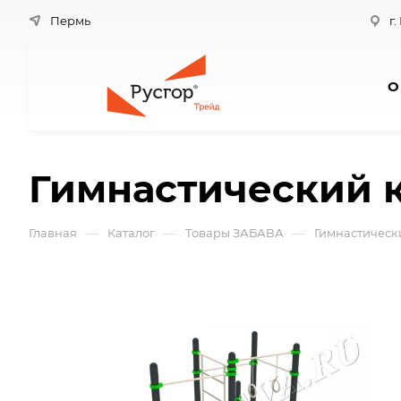
Пермь
г.
О
Гимнастический к
—
—
—
Главная
Каталог
Товары ЗАБАВА
Гимнастическ