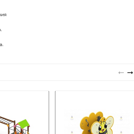
ния
.
а.