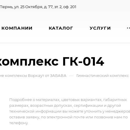
 Пермь, ул. 25 Октября, д. 77, эт. 2, оф. 201
 КОМПАНИИ
КАТАЛОГ
УСЛУГИ
омплекс ГК-014
—
ие комплексы Воркаут от ЗАБАВА
Гимнастический комплекс 
Подробнее о материалах, цветовых вариантах, габаритных
размерах, возрастных допусках, сертификации и другой
технической информации вы можете уточнить у менеджеро
оставив заявку, по электронной почте или позвонив нам по
телефону.