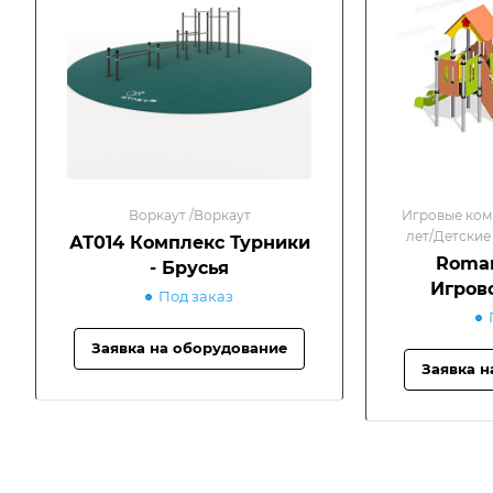
Воркаут /Воркаут
Игровые комп
лет/Детские
АТ014 Комплекс Турники
Roman
- Брусья
Игров
Под заказ
Заявка на оборудование
Заявка н