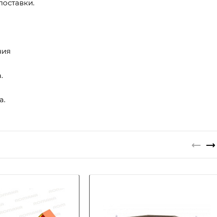
поставки.
ния
.
а.