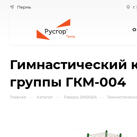
Пермь
г.
О
Гимнастический 
группы ГКМ-004
—
—
—
Главная
Каталог
Товары ЗАБАВА
Гимнастическ