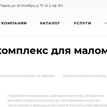
 Пермь, ул. 25 Октября, д. 77, эт. 2, оф. 201
 КОМПАНИИ
КАТАЛОГ
УСЛУГИ
комплекс для мало
—
ие комплексы Воркаут от ЗАБАВА
Гимнастический комплекс
Подробнее о материалах, цветовых вариантах, габаритных
размерах, возрастных допусках, сертификации и другой
технической информации вы можете уточнить у менеджеро