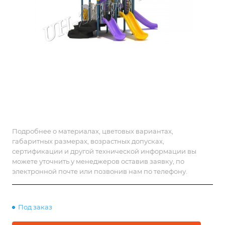
Подробнее о материалах, цветовых вариантах,
габаритных размерах, возрастных допусках,
сертификации и другой технической информации вы
можете уточнить у менеджеров оставив заявку, по
электронной почте или позвонив нам по телефону.
Под заказ