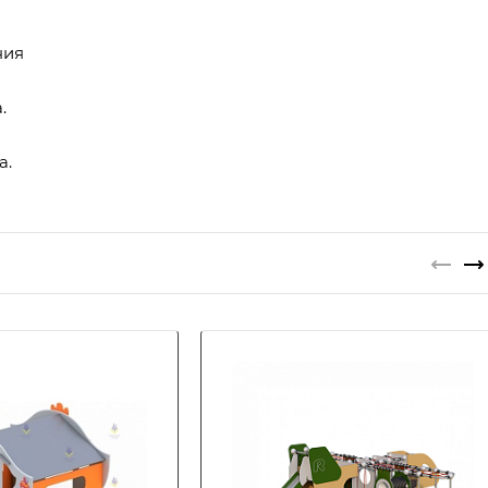
ния
.
а.