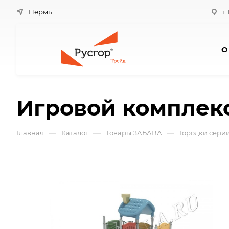
Пермь
г.
О
Игровой комплекс
—
—
—
Главная
Каталог
Товары ЗАБАВА
Городки сери