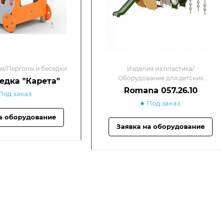
е/Перголы и беседки
Изделия из пластика/
Оборудование для детских
седка "Карета"
площадок
Romana 057.26.10
Под заказ
Под заказ
а оборудование
Заявка на оборудование