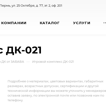
 Пермь, ул. 25 Октября, д. 77, эт. 2, оф. 201
 КОМПАНИИ
КАТАЛОГ
УСЛУГИ
 ДК-021
—
и ДК от ЗАБАВА
Игровой комплекс ДК-021
Подробнее о материалах, цветовых вариантах, габаритных
размерах, возрастных допусках, сертификации и другой
технической информации вы можете уточнить у менеджеро
оставив заявку, по электронной почте или позвонив нам по
телефону.