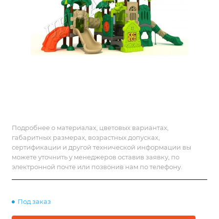
Подробнее о материалах, цветовых вариантах,
габаритных размерах, возрастных допусках,
сертификации и другой технической информации вы
можете уточнить у менеджеров оставив заявку, по
электронной почте или позвонив нам по телефону.
Под заказ