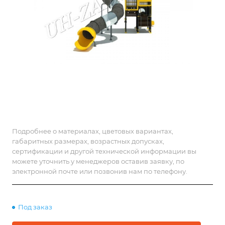
Подробнее о материалах, цветовых вариантах,
габаритных размерах, возрастных допусках,
сертификации и другой технической информации вы
можете уточнить у менеджеров оставив заявку, по
электронной почте или позвонив нам по телефону.
Под заказ