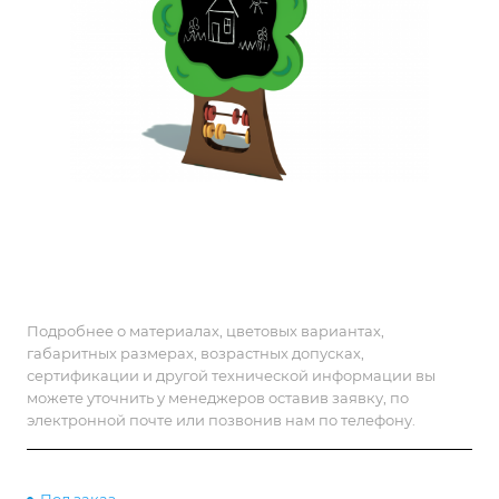
Подробнее о материалах, цветовых вариантах,
габаритных размерах, возрастных допусках,
сертификации и другой технической информации вы
можете уточнить у менеджеров оставив заявку, по
электронной почте или позвонив нам по телефону.