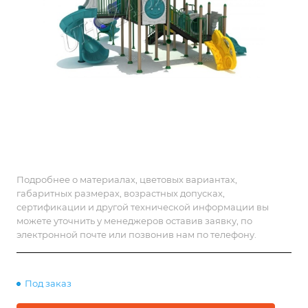
Подробнее о материалах, цветовых вариантах,
габаритных размерах, возрастных допусках,
сертификации и другой технической информации вы
можете уточнить у менеджеров оставив заявку, по
электронной почте или позвонив нам по телефону.
Под заказ