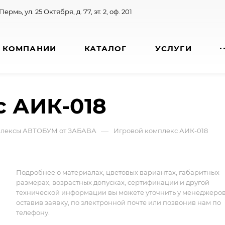
 Пермь, ул. 25 Октября, д. 77, эт. 2, оф. 201
 КОМПАНИИ
КАТАЛОГ
УСЛУГИ
с АИК-018
—
плексы АВТОБУМ от ЗАБАВА
Игровой комплекс АИК-018
Подробнее о материалах, цветовых вариантах, габаритных
размерах, возрастных допусках, сертификации и другой
технической информации вы можете уточнить у менеджеро
оставив заявку, по электронной почте или позвонив нам по
телефону.