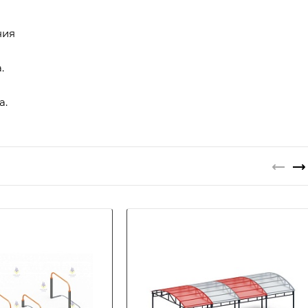
ния
.
а.