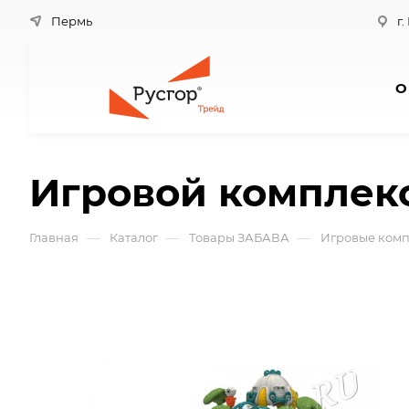
Пермь
г.
О
Игровой комплек
—
—
—
Главная
Каталог
Товары ЗАБАВА
Игровые ком