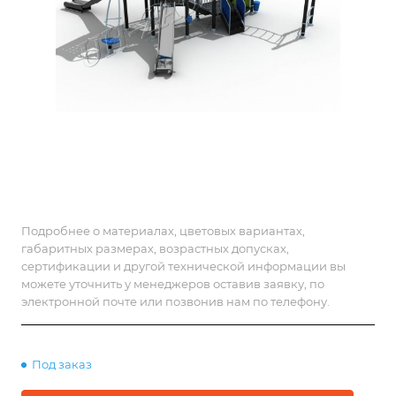
Подробнее о материалах, цветовых вариантах,
габаритных размерах, возрастных допусках,
сертификации и другой технической информации вы
можете уточнить у менеджеров оставив заявку, по
электронной почте или позвонив нам по телефону.
Под заказ