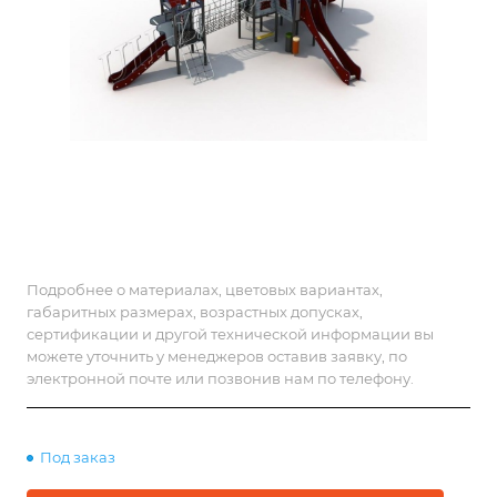
Подробнее о материалах, цветовых вариантах,
габаритных размерах, возрастных допусках,
сертификации и другой технической информации вы
можете уточнить у менеджеров оставив заявку, по
электронной почте или позвонив нам по телефону.
Под заказ