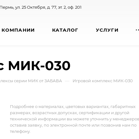
 Пермь, ул. 25 Октября, д. 77, эт. 2, оф. 201
 КОМПАНИИ
КАТАЛОГ
УСЛУГИ
с МИК-030
—
лексы серии МИК от ЗАБАВА
Игровой комплекс МИК-030
Подробнее о материалах, цветовых вариантах, габаритных
размерах, возрастных допусках, сертификации и другой
технической информации вы можете уточнить у менеджеро
оставив заявку, по электронной почте или позвонив нам по
телефону.