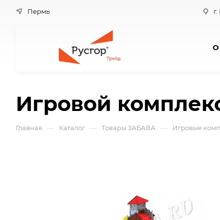
Пермь
г.
О
Игровой комплек
—
—
—
Главная
Каталог
Товары ЗАБАВА
Игровые комп