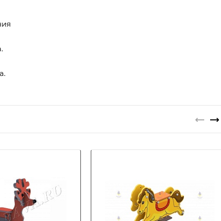
ния
.
а.