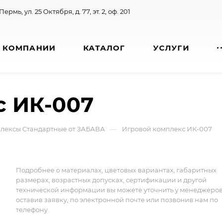
 Пермь, ул. 25 Октября, д. 77, эт. 2, оф. 201
 КОМПАНИИ
КАТАЛОГ
УСЛУГИ
с ИК-007
—
лексы Стандартные от ЗАБАВА
Игровой комплекс ИК-007
Подробнее о материалах, цветовых вариантах, габаритных
размерах, возрастных допусках, сертификации и другой
технической информации вы можете уточнить у менеджеро
оставив заявку, по электронной почте или позвонив нам по
телефону.