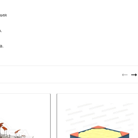
ния
.
а.