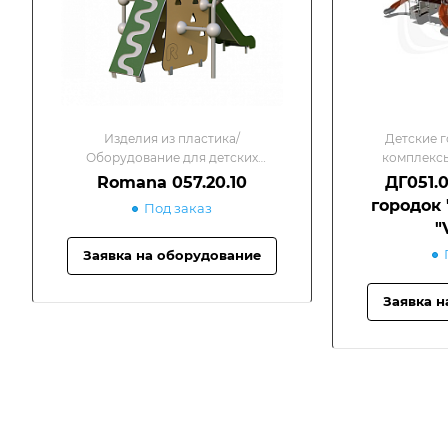
Изделия из пластика/
Детские г
Оборудование для детских
комплекс
площадок
МИРА"/Д
Romana 057.20.10
ДГ051.
к
городок 
Под заказ
"
Заявка на оборудование
Заявка н