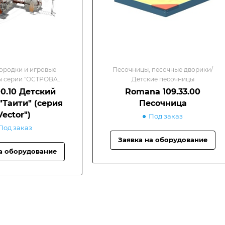
ородки и игровые
Песочницы, песочные дворики/
ы серии "ОСТРОВА
Детские песочницы
етские игровые
00.10 Детский
Romana 109.33.00
омплексы
"Таити" (серия
Песочница
Vector")
Под заказ
Под заказ
Заявка на оборудование
а оборудование