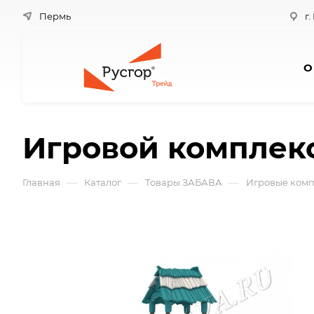
Пермь
г.
О
Игровой комплек
—
—
—
Главная
Каталог
Товары ЗАБАВА
Игровые комп