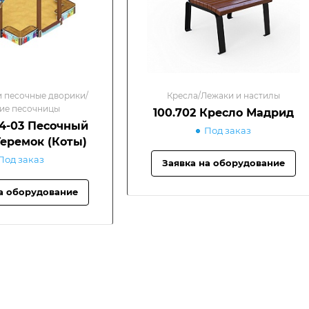
 песочные дворики/
Кресла/Лежаки и настилы
ие песочницы
100.702 Кресло Мадрид
04-03 Песочный
Под заказ
еремок (Коты)
Под заказ
Заявка на оборудование
а оборудование