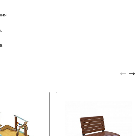
ния
.
а.