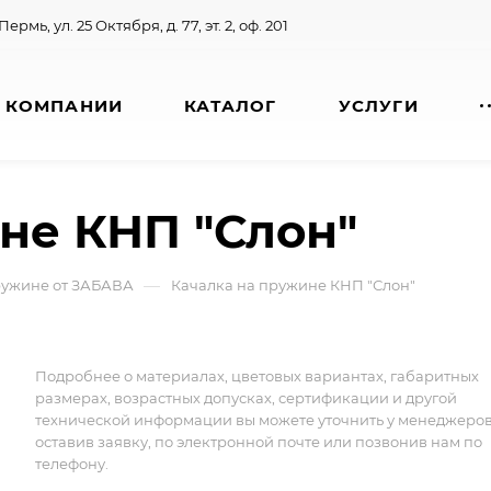
 Пермь, ул. 25 Октября, д. 77, эт. 2, оф. 201
 КОМПАНИИ
КАТАЛОГ
УСЛУГИ
не КНП "Слон"
—
ружине от ЗАБАВА
Качалка на пружине КНП "Слон"
Подробнее о материалах, цветовых вариантах, габаритных
размерах, возрастных допусках, сертификации и другой
технической информации вы можете уточнить у менеджеро
оставив заявку, по электронной почте или позвонив нам по
телефону.