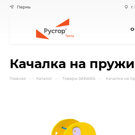
Пермь
г.
О
Качалка на пружи
—
—
—
Главная
Каталог
Товары ЗАБАВА
Качалка на п