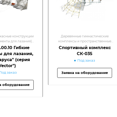
касные конструкции
Деревянные гимнастические
ементы для лазания)
комплексы и пространственные
/Лазалки и рукоходы
сетки/Спортивные комплексы
.00.10 Гибкие
Спортивный комплекс
 для лазания,
СК-035
аруса" (серия
Под заказ
Vector")
Под заказ
Заявка на оборудование
а оборудование