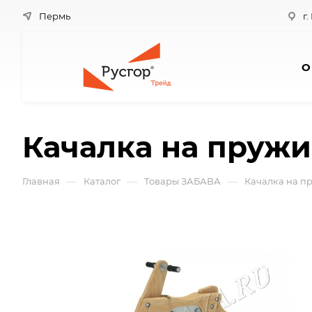
Пермь
г.
О
Качалка на пружи
—
—
—
Главная
Каталог
Товары ЗАБАВА
Качалка на п