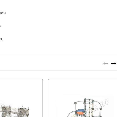
ния
.
а.