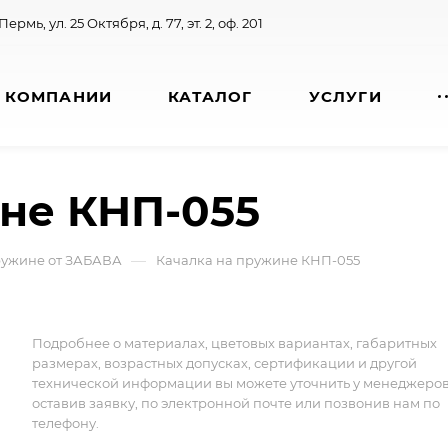
 Пермь, ул. 25 Октября, д. 77, эт. 2, оф. 201
 КОМПАНИИ
КАТАЛОГ
УСЛУГИ
не КНП-055
—
ружине от ЗАБАВА
Качалка на пружине КНП-055
Подробнее о материалах, цветовых вариантах, габаритных
размерах, возрастных допусках, сертификации и другой
технической информации вы можете уточнить у менеджеро
оставив заявку, по электронной почте или позвонив нам по
телефону.