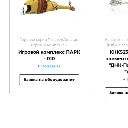
Городки серии Гиганты/Детские
Канатно-кар
игровые комплексы
(гибкие эл
"СОЗВЕЗДИЯ"
Игровой комплекс ПАРК
ККК523
- 010
элементы
"ДНК-П
Под заказ
"
Заявка на оборудование
Заявка н