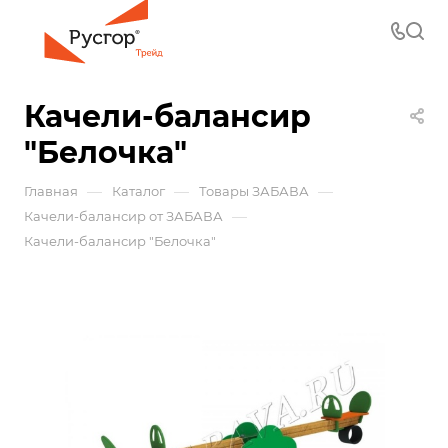
Качели-балансир
"Белочка"
—
—
—
Главная
Каталог
Товары ЗАБАВА
—
Качели-балансир от ЗАБАВА
Качели-балансир "Белочка"