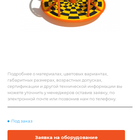
Подробнее о материалах, цветовых вариантах,
габаритных размерах, возрастных допусках,
сертификации и другой технической информации вы
можете уточнить у менеджеров оставив заявку, по
электронной почте или позвонив нам по телефону.
Под заказ
Заявка на оборудование