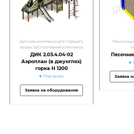
Детские комплексы для старшего
Песочницы 
возраста/Спортивные комплексы
п
ДИК 2.03.4.04-02
Песочни
Аэроплан (в джунглях)
горка Н 1200
Под заказ
Заявка н
Заявка на оборудование