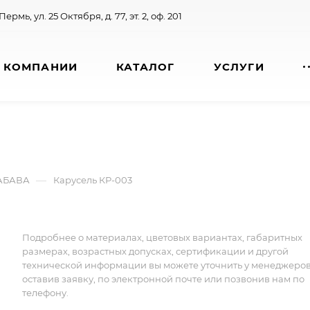
 Пермь, ул. 25 Октября, д. 77, эт. 2, оф. 201
 КОМПАНИИ
КАТАЛОГ
УСЛУГИ
—
ЗАБАВА
Карусель КР-003
Подробнее о материалах, цветовых вариантах, габаритных
размерах, возрастных допусках, сертификации и другой
технической информации вы можете уточнить у менеджеро
оставив заявку, по электронной почте или позвонив нам по
телефону.