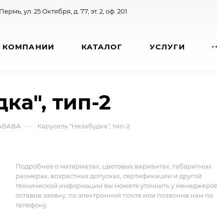
 Пермь, ул. 25 Октября, д. 77, эт. 2, оф. 201
 КОМПАНИИ
КАТАЛОГ
УСЛУГИ
ка", тип-2
—
ЗАБАВА
Карусель "Незабудка", тип-2
Подробнее о материалах, цветовых вариантах, габаритных
размерах, возрастных допусках, сертификации и другой
технической информации вы можете уточнить у менеджеро
оставив заявку, по электронной почте или позвонив нам по
телефону.