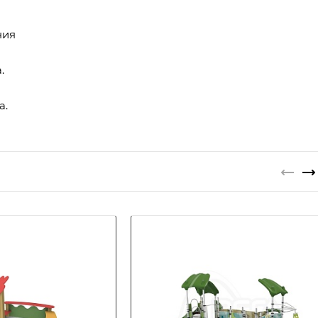
ния
.
а.