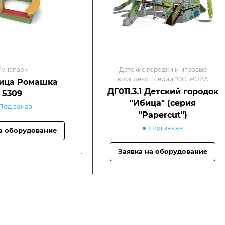
Лунапарк
Детские городки и игровые
комплексы серии "ОСТРОВА
ица Ромашка
МИРА"/Детские игровые
ДГ011.3.1 Детский городок
5309
комплексы
"Ибица" (серия
Под заказ
"Papercut")
Под заказ
а оборудование
Заявка на оборудование