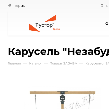
Пермь
г.
О
Карусель "Незабуд
—
—
—
Главная
Каталог
Товары ЗАБАВА
Карусель от 