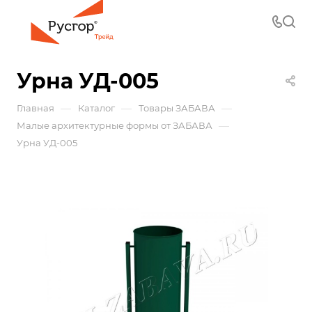
Урна УД-005
—
—
—
Главная
Каталог
Товары ЗАБАВА
—
Малые архитектурные формы от ЗАБАВА
Урна УД-005