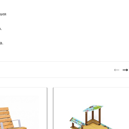
ния
.
а.