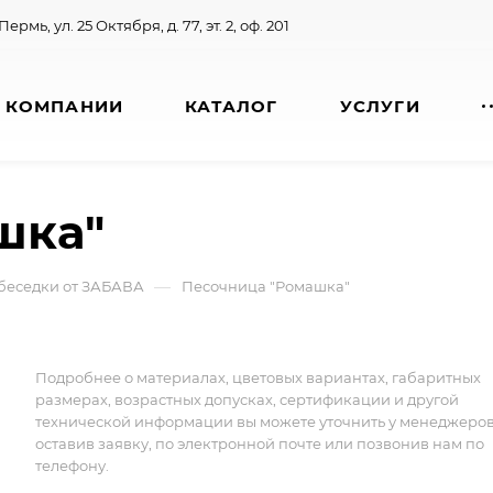
 Пермь, ул. 25 Октября, д. 77, эт. 2, оф. 201
 КОМПАНИИ
КАТАЛОГ
УСЛУГИ
шка"
—
беседки от ЗАБАВА
Песочница "Ромашка"
Подробнее о материалах, цветовых вариантах, габаритных
размерах, возрастных допусках, сертификации и другой
технической информации вы можете уточнить у менеджеро
оставив заявку, по электронной почте или позвонив нам по
телефону.