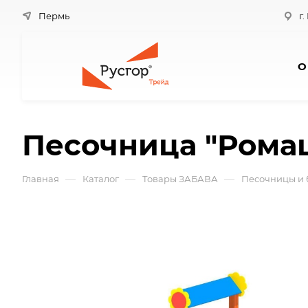
Пермь
г.
О
Песочница "Рома
—
—
—
Главная
Каталог
Товары ЗАБАВА
Песочницы и 