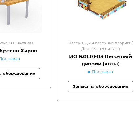
ежаки и настилы
Песочницы и песочные дворики/
Детские песочницы
 Кресло Харпо
ИО 6.01.01-03 Песочный
Под заказ
дворик (коты)
Под заказ
а оборудование
Заявка на оборудование