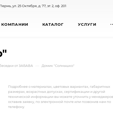
 Пермь, ул. 25 Октября, д. 77, эт. 2, оф. 201
 КОМПАНИИ
КАТАЛОГ
УСЛУГИ
"
—
беседки от ЗАБАВА
Домик "Солнышко"
Подробнее о материалах, цветовых вариантах, габаритных
размерах, возрастных допусках, сертификации и другой
технической информации вы можете уточнить у менеджеро
оставив заявку, по электронной почте или позвонив нам по
телефону.