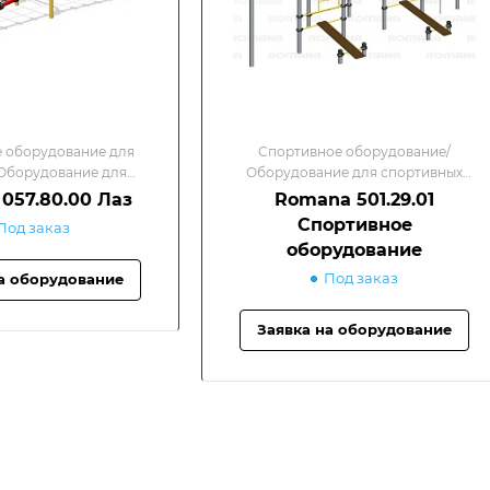
 оборудование для
Спортивное оборудование/
Оборудование для
Оборудование для спортивных
вных площадок
площадок
057.80.00 Лаз
Romana 501.29.01
Спортивное
Под заказ
оборудование
Под заказ
а оборудование
Заявка на оборудование