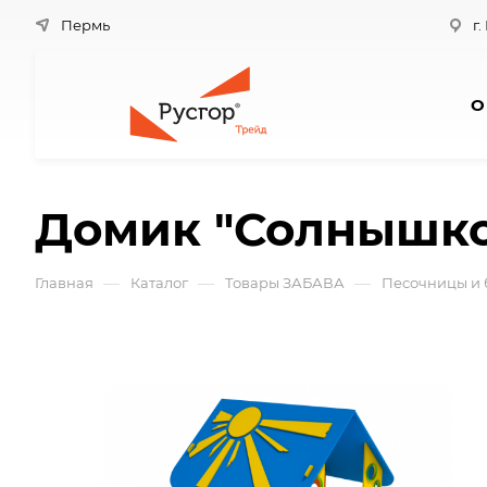
Пермь
г.
О
Домик "Солнышко
—
—
—
Главная
Каталог
Товары ЗАБАВА
Песочницы и 