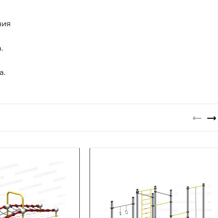
ния
.
а.