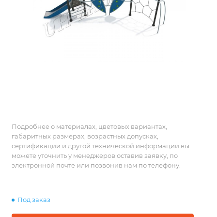
Подробнее о материалах, цветовых вариантах,
габаритных размерах, возрастных допусках,
сертификации и другой технической информации вы
можете уточнить у менеджеров оставив заявку, по
электронной почте или позвонив нам по телефону.
Под заказ