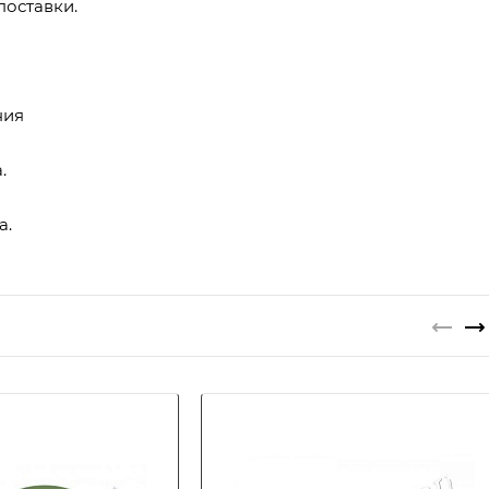
поставки.
ния
.
а.