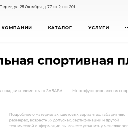
 Пермь, ул. 25 Октября, д. 77, эт. 2, оф. 201
 КОМПАНИИ
КАТАЛОГ
УСЛУГИ
ьная спортивная 
—
лощадки и элементы от ЗАБАВА
Многофункциональная спорт
Подробнее о материалах, цветовых вариантах, габаритных
размерах, возрастных допусках, сертификации и другой
технической информации вы можете уточнить у менеджеро