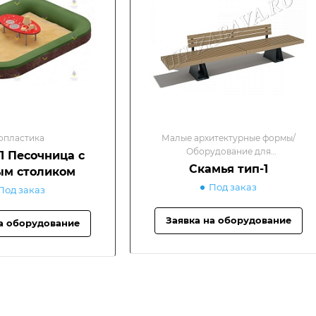
опластика
Малые архитектурные формы/
Оборудование для
01 Песочница с
благоустройства
Скамья тип-1
ым столиком
Под заказ
Под заказ
Заявка на оборудование
а оборудование