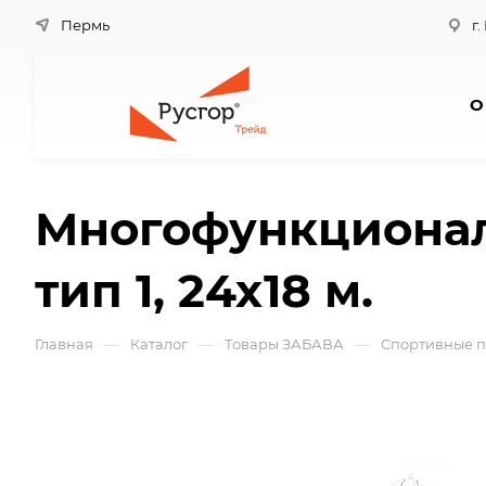
Пермь
г.
О
Многофункционал
тип 1, 24х18 м.
—
—
—
Главная
Каталог
Товары ЗАБАВА
Спортивные п