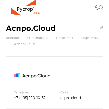
Аспро.Cloud
—
—
—
Главная
О компании
Партнеры
Партнёры
—
Аспро.Cloud
Телефон
Сайт
+7 (495) 120-10-32
aspro.cloud