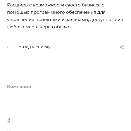
Расширьте возможности своего бизнеса с
помощью программного обеспечения для
управления проектами и задачами, доступного из
любого места через облако.
Назад к списку
Компания
Выполненные проекты
Каталог
Вакансии
Услуги
НАШ ДВОР
Контакты
ROMANA
Подбор оборудования
+7 (342) 273-73-87
SAF GROUP
Разработка документации