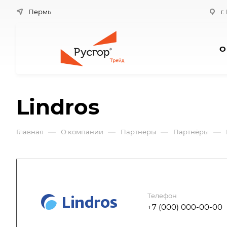
Пермь
г.
О
Lindros
—
—
—
—
Главная
О компании
Партнеры
Партнёры
Телефон
+7 (000) 000-00-00