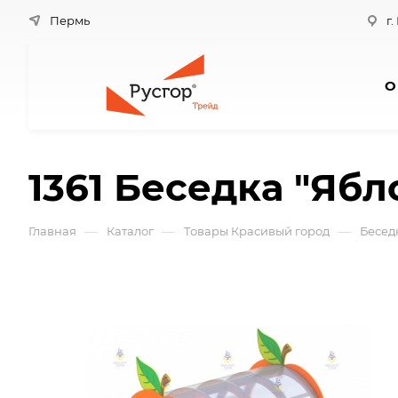
Пермь
г.
О
1361 Беседка "Ябл
—
—
—
Главная
Каталог
Товары Красивый город
Бесед