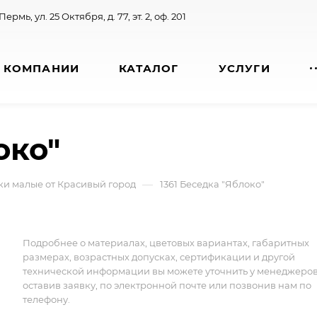
 Пермь, ул. 25 Октября, д. 77, эт. 2, оф. 201
 КОМПАНИИ
КАТАЛОГ
УСЛУГИ
око"
—
ки малые от Красивый город
1361 Беседка "Яблоко"
Подробнее о материалах, цветовых вариантах, габаритных
размерах, возрастных допусках, сертификации и другой
технической информации вы можете уточнить у менеджеро
оставив заявку, по электронной почте или позвонив нам по
телефону.