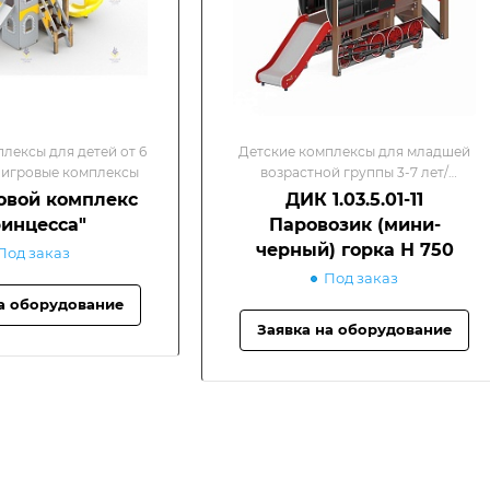
лексы для детей от 6
Детские комплексы для младшей
 игровые комплексы
возрастной группы 3-7 лет/
Детские игровые комплексы
овой комплекс
ДИК 1.03.5.01-11
инцесса"
Паровозик (мини-
черный) горка Н 750
Под заказ
Под заказ
а оборудование
Заявка на оборудование