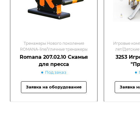
Тренажеры Нового поколения
Игровые комп
ROMANA-line/Уличные тренажеры
лет/Детские
Romana 207.02.10 Скамья
3253 Игр
для пресса
"Пр
Под заказ
Заявка на оборудование
Заявка н