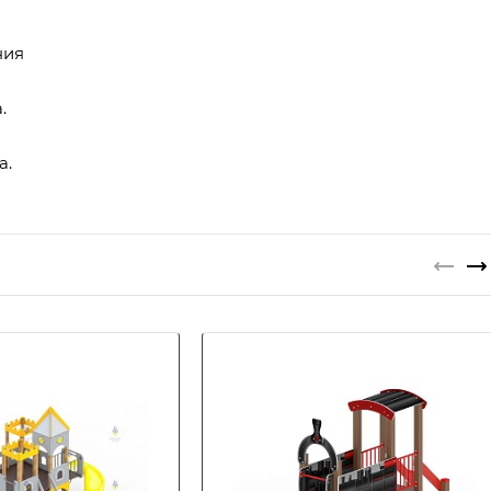
ния
.
а.