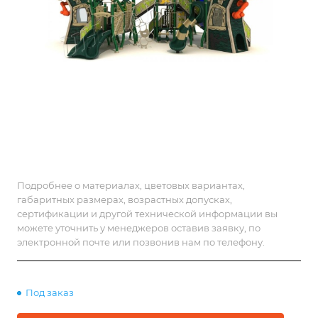
Подробнее о материалах, цветовых вариантах,
габаритных размерах, возрастных допусках,
сертификации и другой технической информации вы
можете уточнить у менеджеров оставив заявку, по
электронной почте или позвонив нам по телефону.
Под заказ