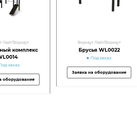
т Лайт/Воркаут
Воркаут Лайт/Воркаут
ный комплекс
Брусья WL0022
WL0014
Под заказ
Под заказ
Заявка на оборудование
а оборудование