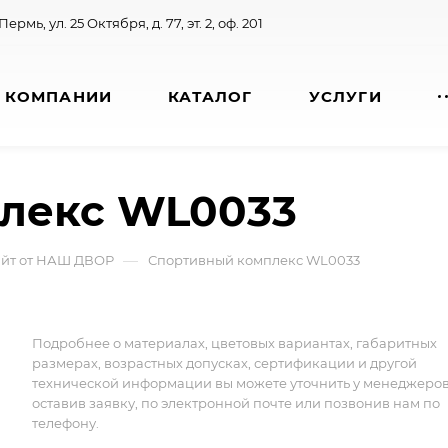
 Пермь, ул. 25 Октября, д. 77, эт. 2, оф. 201
 КОМПАНИИ
КАТАЛОГ
УСЛУГИ
лекс WL0033
—
айт от НАШ ДВОР
Спортивный комплекс WL0033
Подробнее о материалах, цветовых вариантах, габаритных
размерах, возрастных допусках, сертификации и другой
технической информации вы можете уточнить у менеджеро
оставив заявку, по электронной почте или позвонив нам по
телефону.