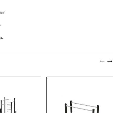
ния
.
а.