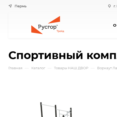
Пермь
г.
О
Спортивный комп
—
—
—
Главная
Каталог
Товары НАШ ДВОР
Воркаут Л