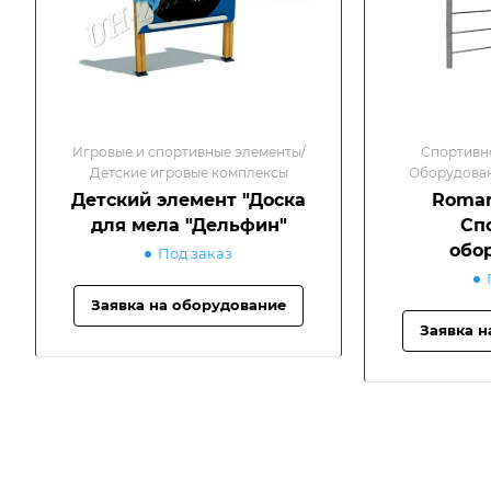
Игровые и спортивные элементы/
Спортивн
Детские игровые комплексы
Оборудован
п
Детский элемент "Доска
Roman
для мела "Дельфин"
Сп
обо
Под заказ
Заявка на оборудование
Заявка н