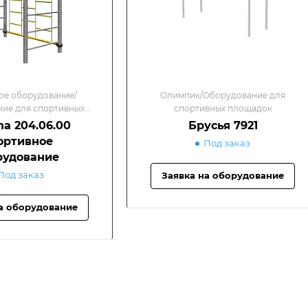
ое оборудование/
Олимпик/Оборудование для
ие для спортивных
спортивных площадок
лощадок
a 204.06.00
Брусья 7921
ортивное
Под заказ
рудование
Под заказ
Заявка на оборудование
а оборудование