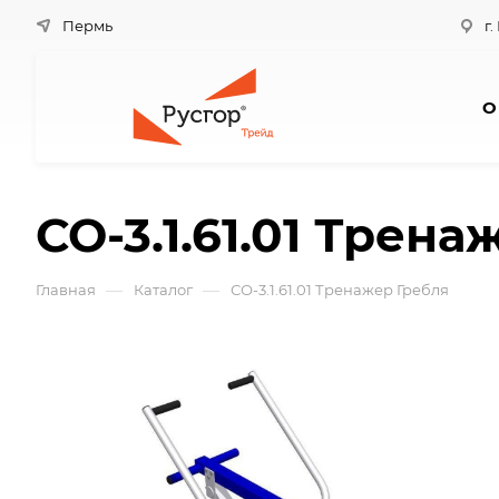
Пермь
г.
О
СО-3.1.61.01 Трен
—
—
Главная
Каталог
СО-3.1.61.01 Тренажер Гребля