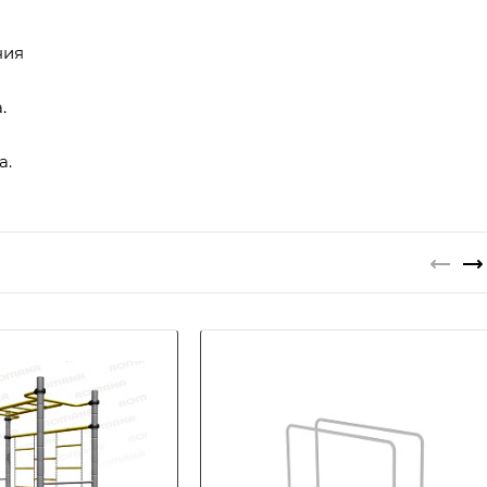
ния
.
а.