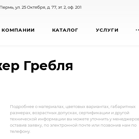
 Пермь, ул. 25 Октября, д. 77, эт. 2, оф. 201
 КОМПАНИИ
КАТАЛОГ
УСЛУГИ
ажер Гребля
Подробнее о материалах, цветовых вариантах, габаритных
размерах, возрастных допусках, сертификации и другой
технической информации вы можете уточнить у менеджеро
оставив заявку, по электронной почте или позвонив нам по
телефону.