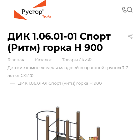
ДИК 1.06.01-01 Спорт
(Ритм) горка Н 900
—
—
—
Главная
Каталог
Товары СКИФ
Детские комплексы для младшей возрастной группы 3-7
лет от СКИФ
—
ДИК 1.06.01-01 Спорт (Ритм) горка Н 900