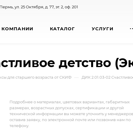
 Пермь, ул. 25 Октября, д. 77, эт. 2, оф. 201
 КОМПАНИИ
КАТАЛОГ
УСЛУГИ
астливое детство (Эк
—
сы для старшего возраста от СКИФ
ДИК 2.01.03-02 Счастливое
Подробнее о материалах, цветовых вариантах, габаритных
размерах, возрастных допусках, сертификации и другой
технической информации вы можете уточнить у менеджеро
оставив заявку, по электронной почте или позвонив нам по
телефону.