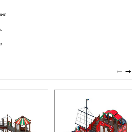
ния
.
а.