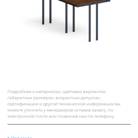
Подробнее о материалах, цветовых вариантах,
габаритных размерах, возрастных допусках,
сертификации и другой технической информации вы
можете уточнить у менеджеров оставив заявку, по
электронной почте или позвонив нам по телефону.