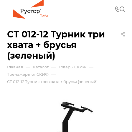
СТ 012-12 Турник три
хвата + брусья
(зеленый)
—
—
—
Главная
Каталог
Товары СКИФ
—
Тренажеры от СКИФ
СТ 012-12 Турник три хвата + брусья (зеленый)