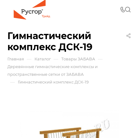
Гимнастический
комплекс ДСК-19
—
—
—
Главная
Каталог
Товары ЗАБАВА
Деревянные гимнастические комплексы и
пространственные сетки от ЗАБАВА
—
Гимнастический комплекс ДСК-19