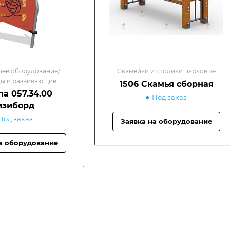
ее оборудование/
Скамейки и столики парковые
ы и развивающие
1506 Скамья сборная
элементы
a 057.34.00
Под заказ
изиборд
Под заказ
Заявка на оборудование
а оборудование