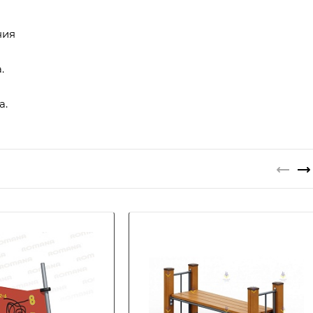
ния
.
а.