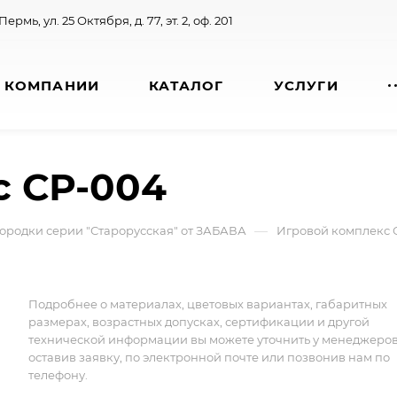
 Пермь, ул. 25 Октября, д. 77, эт. 2, оф. 201
 КОМПАНИИ
КАТАЛОГ
УСЛУГИ
с СР-004
—
ородки серии "Старорусская" от ЗАБАВА
Игровой комплекс 
Подробнее о материалах, цветовых вариантах, габаритных
размерах, возрастных допусках, сертификации и другой
технической информации вы можете уточнить у менеджеро
оставив заявку, по электронной почте или позвонив нам по
телефону.