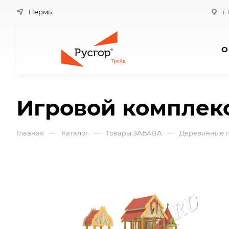
Пермь
г.
О
Игровой комплек
—
—
—
Главная
Каталог
Товары ЗАБАВА
Деревянные г