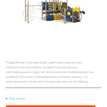
Подробнее о материалах, цветовых вариантах,
габаритных размерах, возрастных допусках,
сертификации и другой технической информации вы
можете уточнить у менеджеров оставив заявку, по
электронной почте или позвонив нам по телефону.
Под заказ