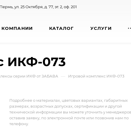
 Пермь, ул. 25 Октября, д. 77, эт. 2, оф. 201
 КОМПАНИИ
КАТАЛОГ
УСЛУГИ
с ИКФ-073
—
лексы серии ИКФ от ЗАБАВА
Игровой комплекс ИКФ-073
Подробнее о материалах, цветовых вариантах, габаритных
размерах, возрастных допусках, сертификации и другой
технической информации вы можете уточнить у менеджеро
оставив заявку, по электронной почте или позвонив нам по
телефону.