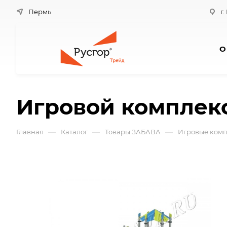
Пермь
г.
О
Игровой комплек
—
—
—
Главная
Каталог
Товары ЗАБАВА
Игровые комп