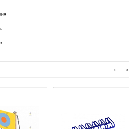
ния
.
а.