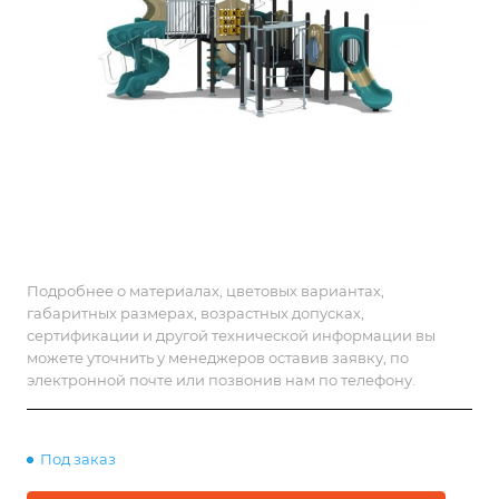
Подробнее о материалах, цветовых вариантах,
габаритных размерах, возрастных допусках,
сертификации и другой технической информации вы
можете уточнить у менеджеров оставив заявку, по
электронной почте или позвонив нам по телефону.
Под заказ