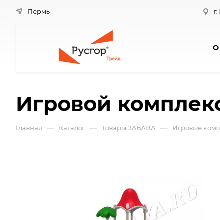
Пермь
г.
О
Игровой комплек
—
—
—
Главная
Каталог
Товары ЗАБАВА
Игровые комп