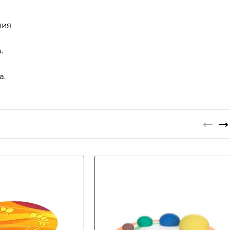
ния
.
а.