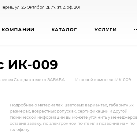
 Пермь, ул. 25 Октября, д. 77, эт. 2, оф. 201
 КОМПАНИИ
КАТАЛОГ
УСЛУГИ
с ИК-009
—
лексы Стандартные от ЗАБАВА
Игровой комплекс ИК-009
Подробнее о материалах, цветовых вариантах, габаритных
размерах, возрастных допусках, сертификации и другой
технической информации вы можете уточнить у менеджеро
оставив заявку, по электронной почте или позвонив нам по
телефону.