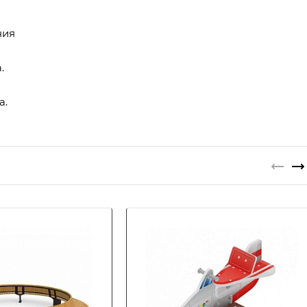
ния
.
а.