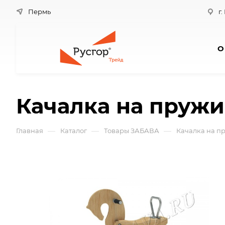
Пермь
г.
О
Качалка на пруж
—
—
—
Главная
Каталог
Товары ЗАБАВА
Качалка на п