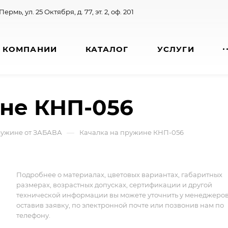
 Пермь, ул. 25 Октября, д. 77, эт. 2, оф. 201
 КОМПАНИИ
КАТАЛОГ
УСЛУГИ
ине КНП-056
—
ружине от ЗАБАВА
Качалка на пружине КНП-056
Подробнее о материалах, цветовых вариантах, габаритных
размерах, возрастных допусках, сертификации и другой
технической информации вы можете уточнить у менеджеро
оставив заявку, по электронной почте или позвонив нам по
телефону.