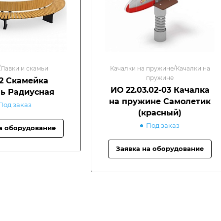
Лавки и скамьи
Качалки на пружине/Качалки на
пружине
62 Скамейка
ИО 22.03.02-03 Качалка
ь Радиусная
на пружине Самолетик
Под заказ
(красный)
Под заказ
а оборудование
Заявка на оборудование