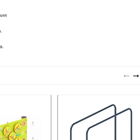
ния
.
а.