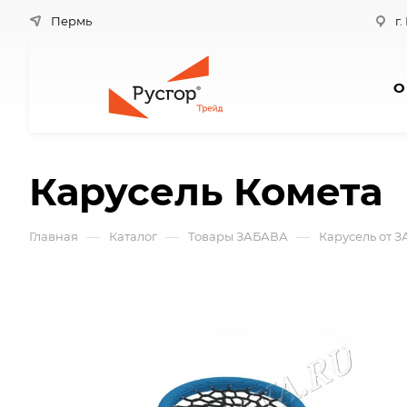
Пермь
г.
О
Карусель Комета
—
—
—
Главная
Каталог
Товары ЗАБАВА
Карусель от 