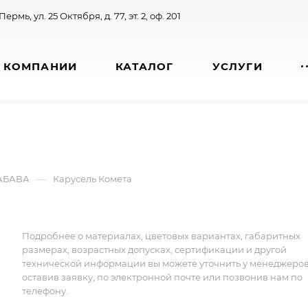
 Пермь, ул. 25 Октября, д. 77, эт. 2, оф. 201
 КОМПАНИИ
КАТАЛОГ
УСЛУГИ
—
ЗАБАВА
Карусель Комета
Подробнее о материалах, цветовых вариантах, габаритных
размерах, возрастных допусках, сертификации и другой
технической информации вы можете уточнить у менеджеро
оставив заявку, по электронной почте или позвонив нам по
телефону.