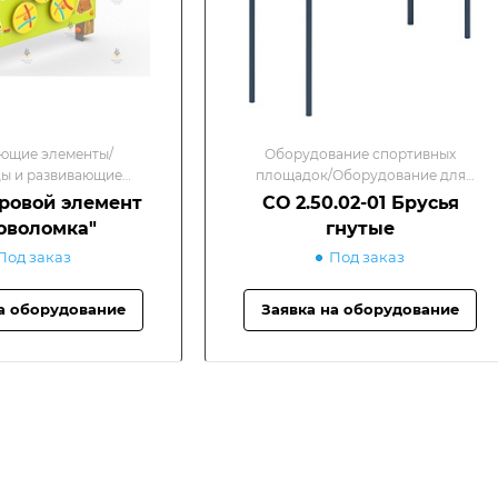
ющие элементы/
Оборудование спортивных
ы и развивающие
площадок/Оборудование для
элементы
спортивных площадок
гровой элемент
СО 2.50.02-01 Брусья
оволомка"
гнутые
Под заказ
Под заказ
а оборудование
Заявка на оборудование