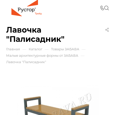
Лавочка
"Палисадник"
—
—
—
Главная
Каталог
Товары ЗАБАВА
—
Малые архитектурные формы от ЗАБАВА
Лавочка "Палисадник"