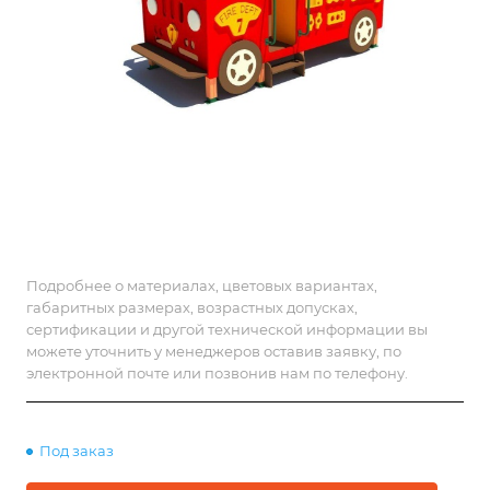
Подробнее о материалах, цветовых вариантах,
габаритных размерах, возрастных допусках,
сертификации и другой технической информации вы
можете уточнить у менеджеров оставив заявку, по
электронной почте или позвонив нам по телефону.
Под заказ