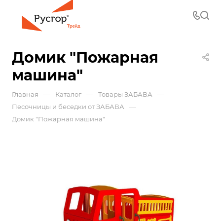
Домик "Пожарная
машина"
—
—
—
Главная
Каталог
Товары ЗАБАВА
—
Песочницы и беседки от ЗАБАВА
Домик "Пожарная машина"