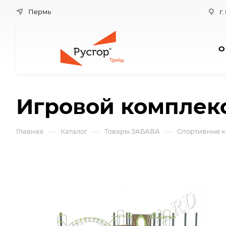
Пермь
г.
О
Игровой комплек
—
—
—
Главная
Каталог
Товары ЗАБАВА
Спортивные к