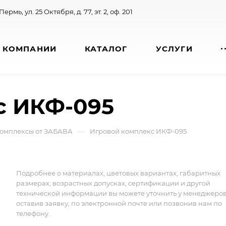
 Пермь, ул. 25 Октября, д. 77, эт. 2, оф. 201
 КОМПАНИИ
КАТАЛОГ
УСЛУГИ
с ИКФ-095
—
омплексы от ЗАБАВА
Игровой комплекс ИКФ-095
Подробнее о материалах, цветовых вариантах, габаритных
размерах, возрастных допусках, сертификации и другой
технической информации вы можете уточнить у менеджеро
оставив заявку, по электронной почте или позвонив нам по
телефону.