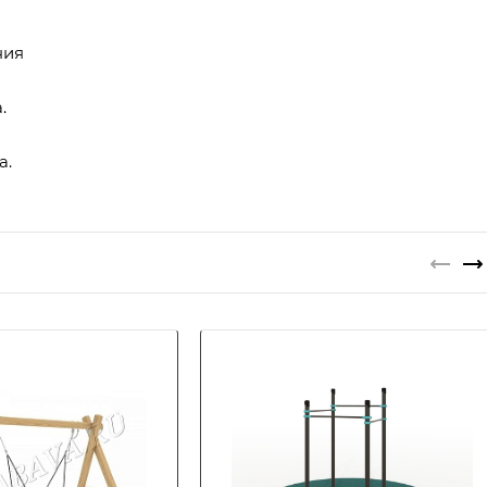
ния
.
а.