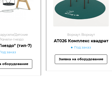
карусели/Детские
Воркаут /Воркаут
/Качели-гнездо
АТ026 Комплекс квадрат
Гнездо" (тип-7)
Под заказ
Под заказ
Заявка на оборудование
а оборудование