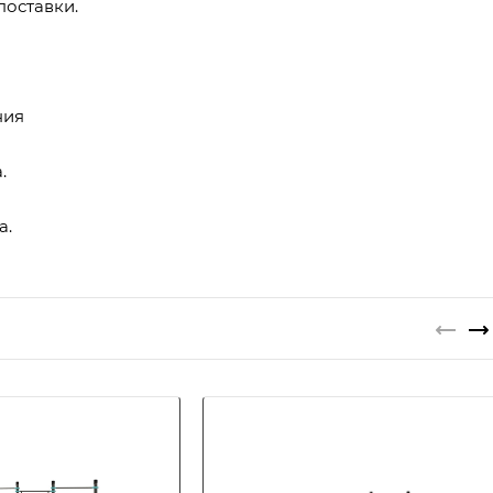
поставки.
ния
.
а.