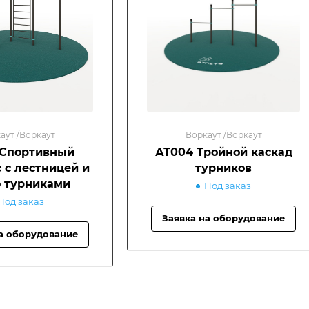
аут /Воркаут
Воркаут /Воркаут
 Спортивный
АТ004 Тройной каскад
 с лестницей и
турников
 турниками
Под заказ
Под заказ
Заявка на оборудование
а оборудование