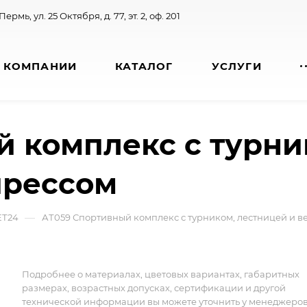
 Пермь, ул. 25 Октября, д. 77, эт. 2, оф. 201
 КОМПАНИИ
КАТАЛОГ
УСЛУГИ
 комплекс с турни
прессом
—
ЕТ24
АТ059 Спортивный комплекс с турником, лестницей и 
Подробнее о материалах, цветовых вариантах, габаритных
размерах, возрастных допусках, сертификации и другой
технической информации вы можете уточнить у менеджеро