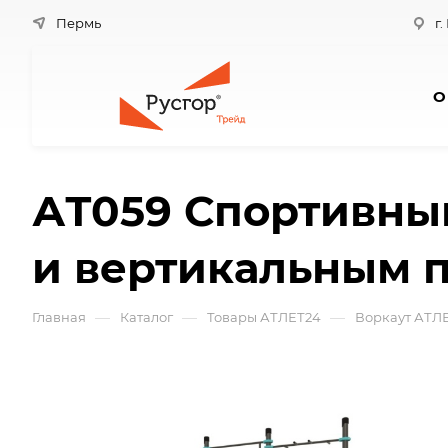
Пермь
г.
О
АТ059 Спортивный
и вертикальным 
—
—
—
Главная
Каталог
Товары АТЛЕТ24
Воркаут АТЛ