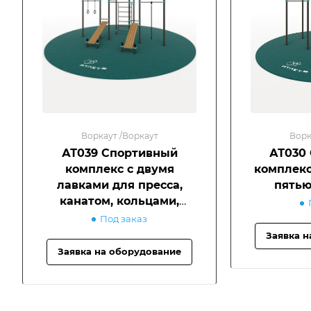
Воркаут /Воркаут
Ворк
АТ039 Спортивный
АТ030
комплекс с двумя
комплекс
лавками для пресса,
пятью
канатом, кольцами,
тремя турниками и
Под заказ
лестницей
Заявка н
Заявка на оборудование